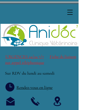
URGENCES 24/24 7/7
Fiche de liaison
sur appel téléphonique
Sur RDV du lundi au samedi
Rendez-vous en ligne