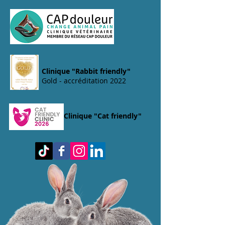
Clinique "Rabbit friendly"
Gold - accréditation 2022
Clinique "Cat friendly"